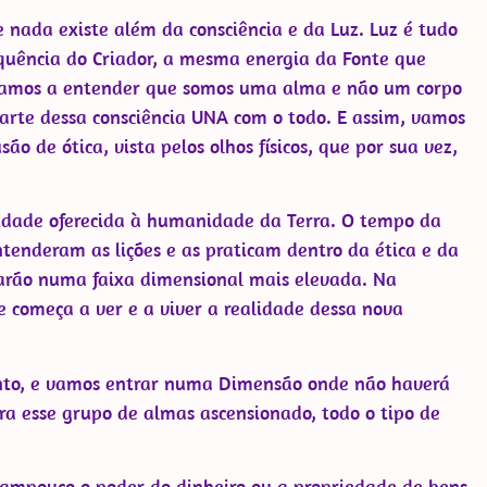
 nada existe além da consciência e da Luz. Luz é tudo
equência do Criador, a mesma energia da Fonte que
çamos a entender que somos uma alma e não um corpo
arte dessa consciência UNA com o todo. E assim, vamos
o de ótica, vista pelos olhos físicos, que por sua vez,
idade oferecida à humanidade da Terra. O tempo da
tenderam as lições e as praticam dentro da ética e da
trarão numa faixa dimensional mais elevada. Na
e começa a ver e a viver a realidade dessa nova
nto, e vamos entrar numa Dimensão onde não haverá
a esse grupo de almas ascensionado, todo o tipo de
tampouco o poder do dinheiro ou a propriedade de bens