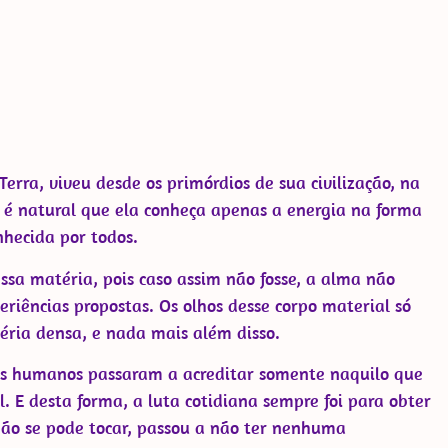
App
y
elegram
ra, viveu desde os primórdios de sua civilização, na
 é natural que ela conheça apenas a energia na forma
nhecida por todos.
sa matéria, pois caso assim não fosse, a alma não
riências propostas. Os olhos desse corpo material só
ria densa, e nada mais além disso.
os humanos passaram a acreditar somente naquilo que
l. E desta forma, a luta cotidiana sempre foi para obter
não se pode tocar, passou a não ter nenhuma