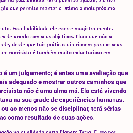
que na possibilidade de alguém se afastar, ela até
lução que permita manter a vítima o mais próximo
ato. Essa habilidade ele exerce magistralmente.
ões de acordo com seus objetivos. Claro que não se
ade, desde que tais práticas direcionem para os seus
e um narcisista é também muito voluntarioso em
não é um julgamento; é antes uma avaliação que
mais adequado e mostrar outros caminhos que
arcisista não é uma alma má. Ela está vivendo
ltava na sua grade de experiências humanas.
 ou ao menos não se disciplinar, terá sérias
as como resultado de suas ações.
ção na dualidade neste Planeta Terra. E isso nos