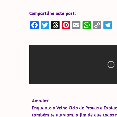
Compartilhe este post:
Facebook
Twitter
Threads
Pinterest
Email
Whats
Cop
T
Link
Amados!
Enquanto o Velho Ciclo de Provas e Expiaç
também se alargam, a fim de que todos r