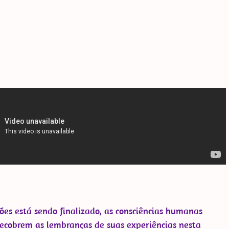
App
y
elegram
ões está sendo finalizado, as consciências humanas
ecobrem as lembranças de suas experiências nesta