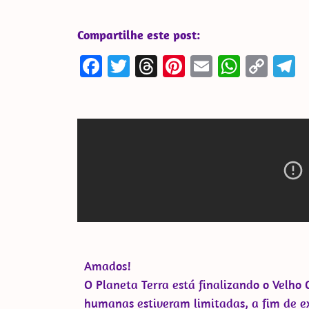
Compartilhe este post:
Facebook
Twitter
Threads
Pinterest
Email
Whats
Cop
T
Link
Amados!
O Planeta Terra está finalizando o Velho 
humanas estiveram limitadas, a fim de ex