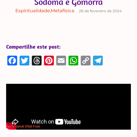
Sodoma e Gomorra
Espiritualidade
,
Metafísica
28 de fevereiro de 2024
Compartilhe este post:
Facebook
Twitter
Threads
Pinterest
Email
WhatsApp
Copy
Telegra
Link
Fonte Canal Vital Frosi