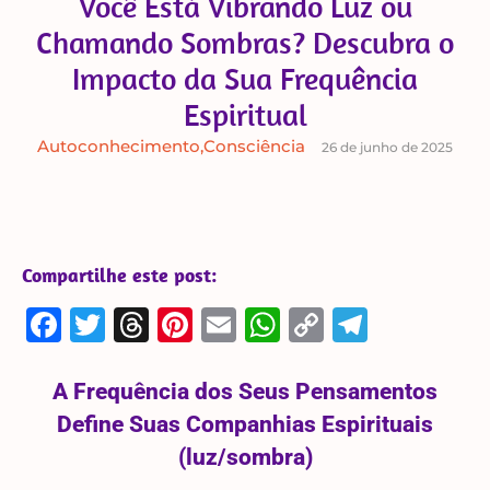
Você Está Vibrando Luz ou
Chamando Sombras? Descubra o
Impacto da Sua Frequência
Espiritual
Autoconhecimento
,
Consciência
26 de junho de 2025
Compartilhe este post:
Facebook
Twitter
Threads
Pinterest
Email
WhatsApp
Copy
Telegra
Link
A Frequência dos Seus Pensamentos
Define Suas Companhias Espirituais
(luz/sombra)