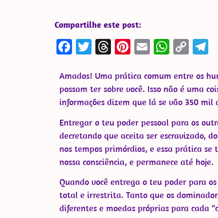
Compartilhe este post:
Facebook
Twitter
Threads
Pinterest
Email
Whats
Cop
T
Link
Amados! Uma prática comum entre os hum
possam ter sobre você. Isso não é uma co
informações dizem que lá se vão 350 mil 
Entregar o teu poder pessoal para os outr
decretando que aceita ser escravizado, d
nos tempos primórdios, e essa prática s
nossa consciência, e permanece até hoje.
Quando você entrega o teu poder para os 
total e irrestrita. Tanto que os dominador
diferentes e moedas próprias para cada “c