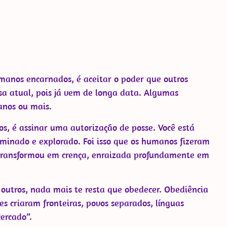
App
y
elegram
anos encarnados, é aceitar o poder que outros
isa atual, pois já vem de longa data. Algumas
anos ou mais.
os, é assinar uma autorização de posse. Você está
ominado e explorado. Foi isso que os humanos fizeram
e transformou em crença, enraizada profundamente em
outros, nada mais te resta que obedecer. Obediência
es criaram fronteiras, povos separados, línguas
ercado”.